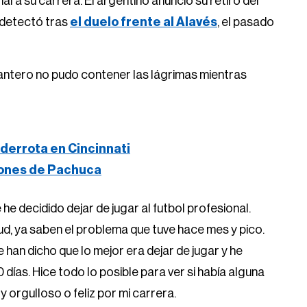
al a su carrera. El argentino anunció su retiro del
e detectó tras
el duelo frente al Alavés
, el pasado
antero no pudo contener las lágrimas mientras
derrota en Cincinnati
iones de Pachuca
e decidido dejar de jugar al futbol profesional.
d, ya saben el problema que tuve hace mes y pico.
han dicho que lo mejor era dejar de jugar y he
ías. Hice todo lo posible para ver si había alguna
orgulloso o feliz por mi carrera.