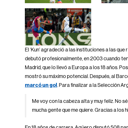
El ‘Kun’ agradeció a las instituciones a las q
debutó profesionalmente, en 2003 cuando tenía
Madrid, que lo llevó a Europa a los 18 años. P
mostró su máximo potencial. Después, al Barce
marcó un gol
. Para finalizar a la Selección 
Me voy con la cabeza alta y muy feliz. No s
mucha gente que me quiere. Gracias a los h
En 18 años de carrera, Agüero disputó 508 partid