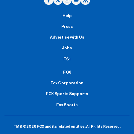
Help
Press
Advertise with Us
Jobs
FS1
FOX
Fox Corporation
FOX Sports Supports
Fox Sports
TM & ©2026 FOX and its related entities.
All Rights Reserved.