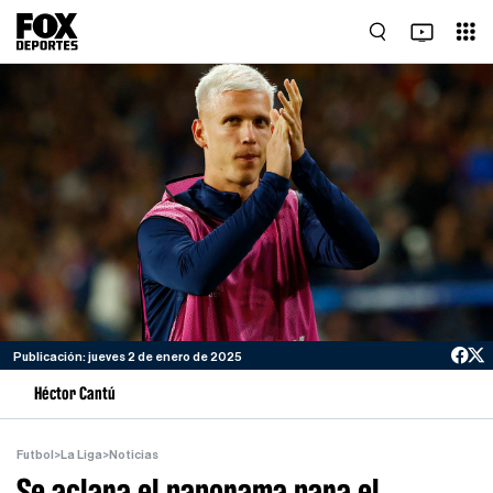
Publicación: jueves 2 de enero de 2025
Héctor Cantú
Futbol
>
La Liga
>
Noticias
Se aclara el panorama para el