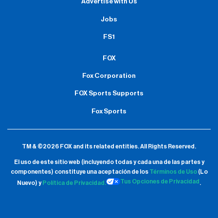
Advertise with Us
Jobs
FS1
FOX
Fox Corporation
FOX Sports Supports
Fox Sports
TM & ©2026 FOX and its related entities.
All Rights Reserved.
El uso de este sitio web (incluyendo todas y cada una de las partes y
componentes) constituye una aceptación de
los
Términos de Uso
(Lo
Tus Opciones de Privacidad
Nuevo) y
Política de Privacidad.
.