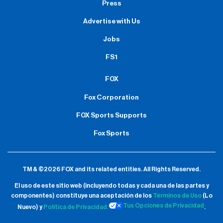
Press
Advertise with Us
Jobs
FS1
FOX
Fox Corporation
FOX Sports Supports
Fox Sports
TM & ©2026 FOX and its related entities.
All Rights Reserved.
El uso de este sitio web (incluyendo todas y cada una de las partes y
componentes) constituye una aceptación de
los
Términos de Uso
(Lo
Tus Opciones de Privacidad
Nuevo) y
Política de Privacidad.
.