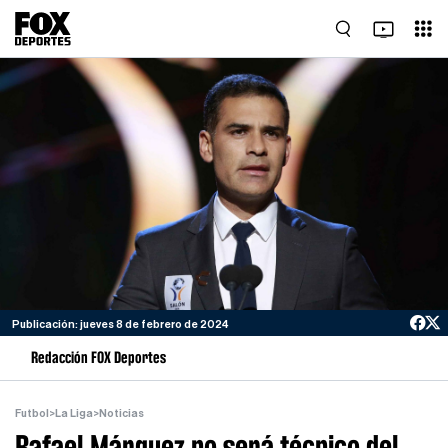
Publicación: jueves 8 de febrero de 2024
Redacción FOX Deportes
Futbol
>
La Liga
>
Noticias
Rafael Márquez no será técnico del