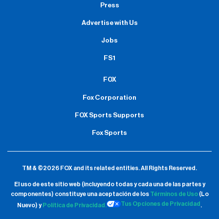
Press
Advertise with Us
Jobs
FS1
FOX
Fox Corporation
FOX Sports Supports
Fox Sports
TM & ©2026 FOX and its related entities.
All Rights Reserved.
El uso de este sitio web (incluyendo todas y cada una de las partes y
componentes) constituye una aceptación de
los
Términos de Uso
(Lo
Tus Opciones de Privacidad
Nuevo) y
Política de Privacidad.
.