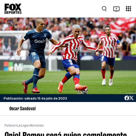
Publicación: sábado 15 de julio de 2023
Oscar Sandoval
Futbol
>
La Liga
>
Noticias
Oriol Romeu será quien complemente