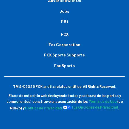
Advertise with Us
Jobs
FS1
FOX
Fox Corporation
FOX Sports Supports
Fox Sports
TM & ©2026 FOX and its related entities.
All Rights Reserved.
El uso de este sitio web (incluyendo todas y cada una de las partes y
componentes) constituye una aceptación de
los
Términos de Uso
(Lo
Tus Opciones de Privacidad
Nuevo) y
Política de Privacidad.
.