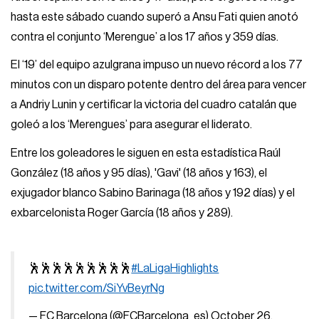
hasta este sábado cuando superó a Ansu Fati quien anotó
contra el conjunto ‘Merengue’ a los 17 años y 359 días.
El ‘19’ del equipo azulgrana impuso un nuevo récord a los 77
minutos con un disparo potente dentro del área para vencer
a Andriy Lunin y certificar la victoria del cuadro catalán que
goleó a los ‘Merengues’ para asegurar el liderato.
Entre los goleadores le siguen en esta estadística Raúl
González (18 años y 95 días), 'Gavi' (18 años y 163), el
exjugador blanco Sabino Barinaga (18 años y 192 días) y el
exbarcelonista Roger García (18 años y 289).
🕺🕺🕺🕺🕺🕺🕺🕺🕺
#LaLigaHighlights
pic.twitter.com/SiYvBeyrNg
— FC Barcelona (@FCBarcelona_es)
October 26,