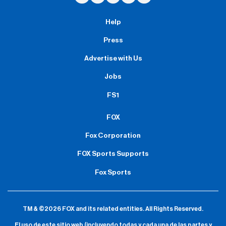
Help
Press
Advertise with Us
Jobs
FS1
FOX
Fox Corporation
FOX Sports Supports
Fox Sports
TM & ©2026 FOX and its related entities.
All Rights Reserved.
El uso de este sitio web (incluyendo todas y cada una de las partes y