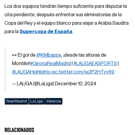
Los dos equipos tendrán tiempo suficiente para disputar la
cita pendiente, después enfrentar sus eliminatorias de la
Copa del Rey y el equipo blanco para viajar a Arabia Saudita
para la
Supercopa de España
.
👀 El gol de
@KMbappe
, ¡desde las alturas de
Montilivi!
#GironaRealMadrid
|
#LALIGAEASPORTS
|
#LALIGAHighlights
pic.twitter.com/w2P2HTyy69
— LALIGA (@LaLiga)
December 10, 2024
Real Madrid
La Liga
Valencia
RELACIONADOS