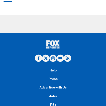
Help
Press
Advertise with Us
Jobs
FS1