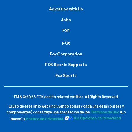
Advertise with Us
Jobs
FS1
FOX
Fox Corporation
FOX Sports Supports
Fox Sports
TM & ©2026 FOX and its related entities.
All Rights Reserved.
El uso de este sitio web (incluyendo todas y cada una de las partes y
componentes) constituye una aceptación de
los
Términos de Uso
(Lo
Tus Opciones de Privacidad
Nuevo) y
Política de Privacidad.
.