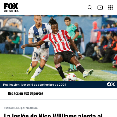
Publicación: jueves 19 de septiembre de 2024
Redacción FOX Deportes
Futbol
>
La Liga
>
Noticias
La lesión de Nico Williams alerta al