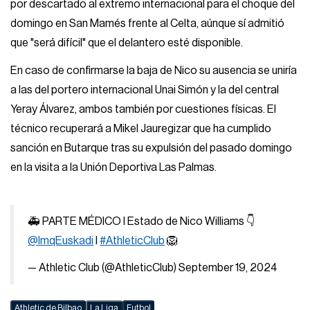
por descartado al extremo internacional para el choque del
domingo en San Mamés frente al Celta, aúnque sí admitió
que "será difícil" que el delantero esté disponible.
En caso de confirmarse la baja de Nico su ausencia se uniría
a las del portero internacional Unai Simón y la del central
Yeray Álvarez, ambos también por cuestiones físicas. El
técnico recuperará a Mikel Jauregizar que ha cumplido
sanción en Butarque tras su expulsión del pasado domingo
en la visita a la Unión Deportiva Las Palmas.
🚑 PARTE MÉDICO I Estado de Nico Williams 👇
@ImqEuskadi
I
#AthleticClub
🦁
— Athletic Club (@AthleticClub)
September 19, 2024
Athletic de Bilbao
La Liga
Futbol