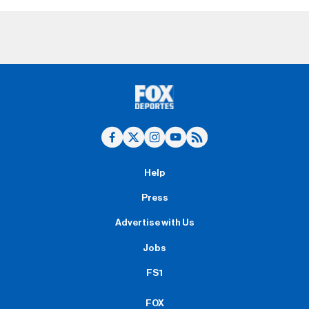
Help
Press
Advertise with Us
Jobs
FS1
FOX