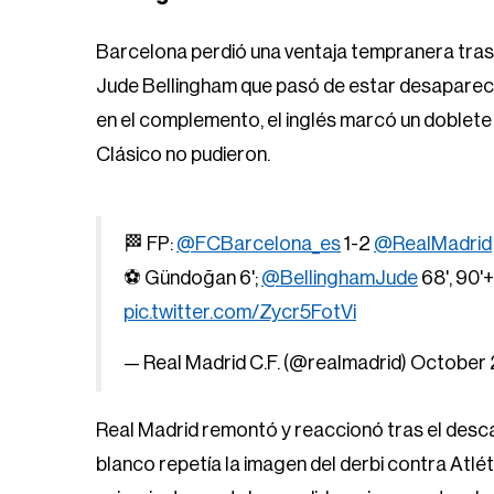
Barcelona perdió una ventaja tempranera tras
Jude Bellingham que pasó de estar desaparecid
en el complemento, el inglés marcó un doblete
Clásico no pudieron.
🏁 FP:
@FCBarcelona_es
1-2
@RealMadrid
⚽ Gündoğan 6';
@BellinghamJude
68', 90'+
pic.twitter.com/Zycr5FotVi
— Real Madrid C.F. (@realmadrid)
October 
Real Madrid remontó y reaccionó tras el descan
blanco repetía la imagen del derbi contra Atlé