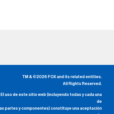
TM & ©2026 FOX and its related entities.
All Rights Reserved.
El uso de este sitio web (incluyendo todas y cada una
de
las partes y componentes) constituye una aceptación
de
los
Términos de Uso
(Lo Nuevo) y
Política de Privacidad.
Tus Opciones de Privacidad
.