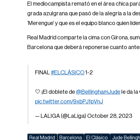
El mediocampista remató en el área chica para
grada azulgrana que pasó de la alegría a la des
‘Merengue’ y que es el equipo blanco quien lider
Real Madrid comparte la cima con Girona, suma
Barcelona que deberá reponerse cuanto antes
FINAL
#ELCLÁSICO
1-2
🤍 ¡El doblete de
@BellinghamJude
le da la 
pic.twitter.com/9xbPJfpVnJ
— LALIGA (@LaLiga)
October 28, 2023
Real Madrid
Barcelona
El Clásico
Jude Bellin