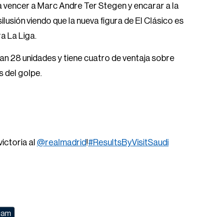
 vencer a Marc Andre Ter Stegen y encarar a la
ilusión viendo que la nueva figura de El Clásico es
a La Liga.
n 28 unidades y tiene cuatro de ventaja sobre
 del golpe.
victoria al
@realmadrid
!
#ResultsByVisitSaudi
gham