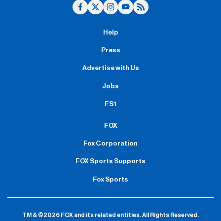
Help
Press
Advertise with Us
Jobs
FS1
FOX
Fox Corporation
FOX Sports Supports
Fox Sports
TM & ©2026 FOX and its related entities.
All Rights Reserved.