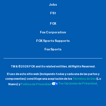
Jobs
FS1
FOX
Fox Corporation
FOX Sports Supports
Fox Sports
TM & ©2026 FOX and its related entities.
All Rights Reserved.
El uso de este sitio web (incluyendo todas y cada una de las partes y
componentes) constituye una aceptación de
los
Términos de Uso
(Lo
Tus Opciones de Privacidad
Nuevo) y
Política de Privacidad.
.