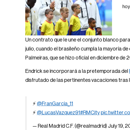
hoy
Un contrato que le une el conjunto blanco par
julio, cuando el brasileño cumpla la mayoría d
Palmeiras, que se hizo oficial en diciembre de 
Endrick se incorporará a la pretemporada del
disfrutado de las pertinentes vacaciones tras 
⚡
@FranGarcia_11
⚡
@LucasVazquez91
#RMCity
pic.twitter
— Real Madrid C.F. (@realmadrid)
July 19, 