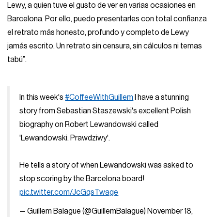
Lewy, a quien tuve el gusto de ver en varias ocasiones en
Barcelona. Por ello, puedo presentarles con total confianza
el retrato más honesto, profundo y completo de Lewy
jamás escrito. Un retrato sin censura, sin cálculos ni temas
tabú”.
In this week's
#CoffeeWithGuillem
I have a stunning
story from Sebastian Staszewski's excellent Polish
biography on Robert Lewandowski called
'Lewandowski. Prawdziwy'.
He tells a story of when Lewandowski was asked to
stop scoring by the Barcelona board!
pic.twitter.com/JcGqsTwage
— Guillem Balague (@GuillemBalague)
November 18,