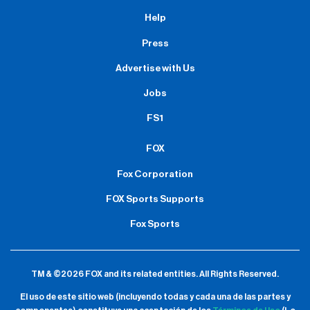
Help
Press
Advertise with Us
Jobs
FS1
FOX
Fox Corporation
FOX Sports Supports
Fox Sports
TM & ©2026 FOX and its related entities.
All Rights Reserved.
El uso de este sitio web (incluyendo todas y cada una de las partes y