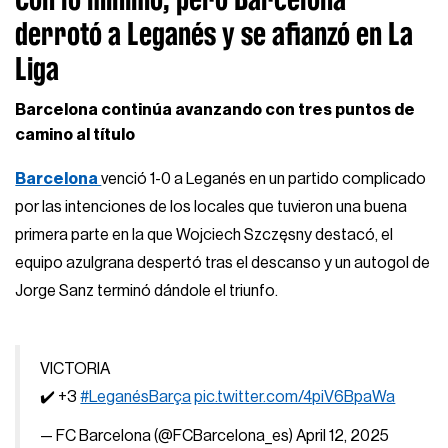
derrotó a Leganés y se afianzó en La
Liga
Barcelona continúa avanzando con tres puntos de
camino al título
Barcelona
venció 1-0 a Leganés en un partido complicado
por las intenciones de los locales que tuvieron una buena
primera parte en la que Wojciech Szczęsny destacó, el
equipo azulgrana despertó tras el descanso y un autogol de
Jorge Sanz terminó dándole el triunfo.
VICTORIA
✔️ +3
#LeganésBarça
pic.twitter.com/4piV6BpaWa
— FC Barcelona (@FCBarcelona_es)
April 12, 2025