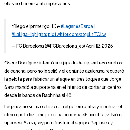
ellos no tienen contemplaciones.
Y llegó el primer gol 💥🔥
#LeganésBarça
|
#LaLigaHighlights
pic.twitter.com/atgxLzTQLw
— FC Barcelona (@FCBarcelona_es)
April 12, 2025
Oscar Rodríguez intentó una jugada de lujo en tres cuartos
de cancha, pero no le salió y el conjunto azulgrana recuperó
la pelota para fabricar un ataque en tres toques que Jorge
Sanz mandó a su portería en el intento de cortar un centro
desde la banda de Raphinha al 48.
Leganés no se hizo chico con el gol en contra y mantuvo el
ritmo que lo hizo mejor en los primeros 45 minutos, volvió a
aparecer Szczęsny para frustrar al equipo ‘Pepinero’ y