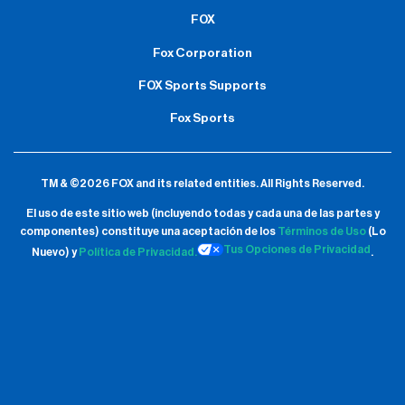
FOX
Fox Corporation
FOX Sports Supports
Fox Sports
TM & ©2026 FOX and its related entities.
All Rights Reserved.
El uso de este sitio web (incluyendo todas y cada una de las partes y
componentes) constituye una aceptación de
los
Términos de Uso
(Lo
Tus Opciones de Privacidad
Nuevo) y
Política de Privacidad.
.