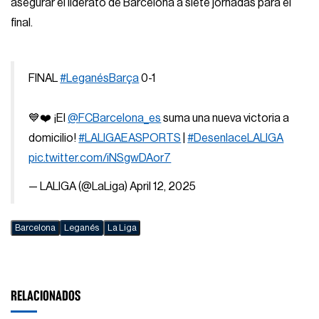
asegurar el liderato de Barcelona a siete jornadas para el
final.
FINAL
#LeganésBarça
0-1
💙❤️ ¡El
@FCBarcelona_es
suma una nueva victoria a
domicilio!
#LALIGAEASPORTS
|
#DesenlaceLALIGA
pic.twitter.com/iNSgwDAor7
— LALIGA (@LaLiga)
April 12, 2025
Barcelona
Leganés
La Liga
RELACIONADOS