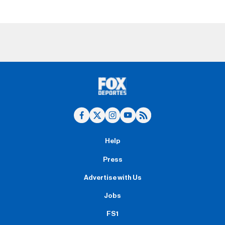
Help
Press
Advertise with Us
Jobs
FS1