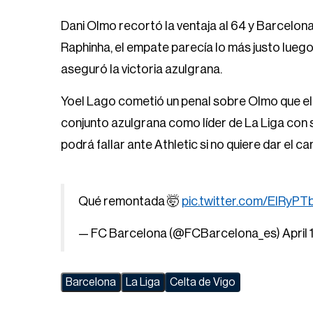
Dani Olmo recortó la ventaja al 64 y Barcelon
Raphinha, el empate parecía lo más justo luego 
aseguró la victoria azulgrana.
Yoel Lago cometió un penal sobre Olmo que el
conjunto azulgrana como líder de La Liga con 
podrá fallar ante Athletic si no quiere dar el 
Qué remontada 🤯
pic.twitter.com/ElRyP
— FC Barcelona (@FCBarcelona_es)
April
Barcelona
La Liga
Celta de Vigo