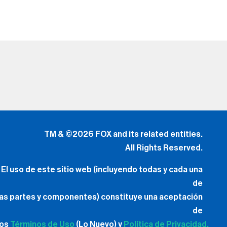
TM & ©2026 FOX and its related entities.
All Rights Reserved.
El uso de este sitio web (incluyendo todas y cada una
de
las partes y componentes) constituye una aceptación
de
los
Términos de Uso
(Lo Nuevo) y
Política de Privacidad.