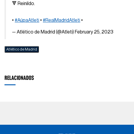
🔻 Reinildo.
•
#AúpaAtleti
•
#RealMadridAtleti
•
— Atlético de Madrid (@Atleti)
February 25, 2023
Atlético de Madrid
RELACIONADOS