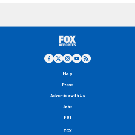
Help
Press
Advertise with Us
Jobs
FS1
FOX