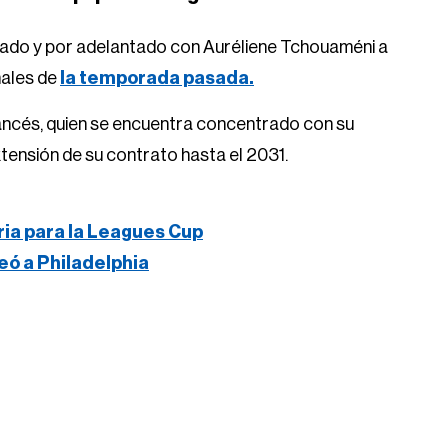
rado y por adelantado con Auréliene Tchouaméni a
nales de
la temporada pasada.
francés, quien se encuentra concentrado con su
xtensión de su contrato hasta el 2031.
ria para la Leagues Cup
eó a Philadelphia