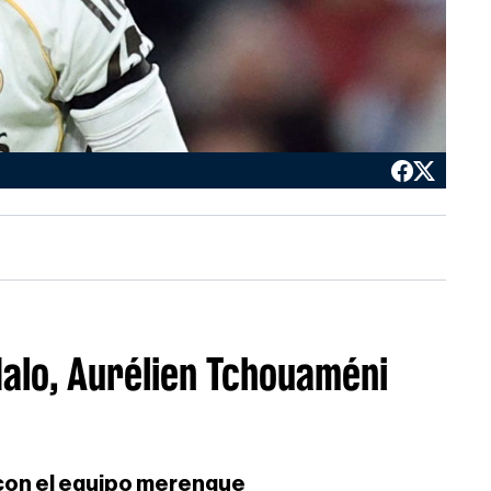
dalo, Aurélien Tchouaméni
 con el equipo merengue