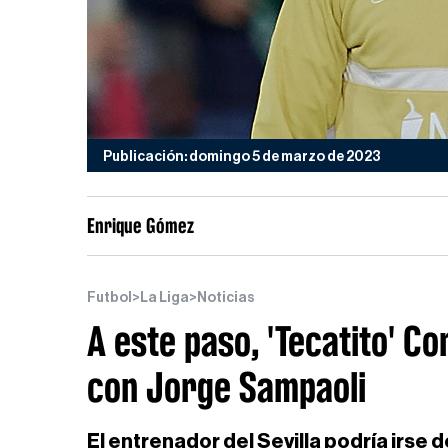
Publicación: domingo 5 de marzo de 2023
Enrique Gómez
Futbol
>
La Liga
>
Noticias
A este paso, 'Tecatito' C
con Jorge Sampaoli
El entrenador del Sevilla podría irse 