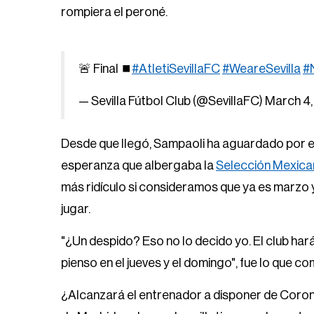
rompiera el peroné.
🚨 Final ⏹️
#AtletiSevillaFC
#WeareSevilla
#
— Sevilla Fútbol Club (@SevillaFC)
March 4
Desde que llegó, Sampaoli ha aguardado por el
esperanza que albergaba la
Selección Mexica
más ridículo si consideramos que ya es marzo 
jugar.
"¿Un despido? Eso no lo decido yo. El club har
pienso en el jueves y el domingo", fue lo que c
¿Alcanzará el entrenador a disponer de Corona?