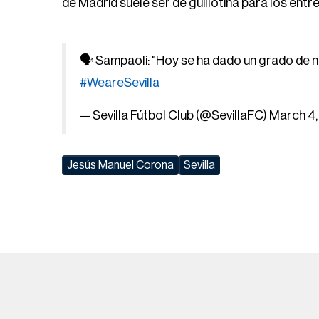
de Madrid suele ser de guillotina para los entr
🗣️ Sampaoli: "Hoy se ha dado un grado de n
#WeareSevilla
— Sevilla Fútbol Club (@SevillaFC)
March 4
Jesús Manuel Corona
Sevilla