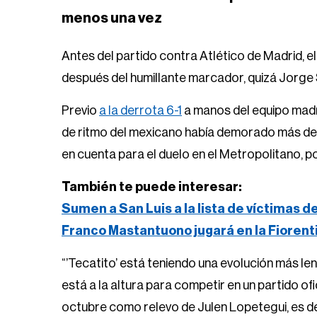
menos una vez
Antes del partido contra Atlético de Madrid, el
después del humillante marcador, quizá Jorge S
Previo
a la derrota 6-1
a manos del equipo madr
de ritmo del mexicano había demorado más de
en cuenta para el duelo en el Metropolitano, po
También te puede interesar:
Sumen a San Luis a la lista de víctimas d
Franco Mastantuono jugará en la Fiorent
“’Tecatito’ está teniendo una evolución más len
está a la altura para competir en un partido ofi
octubre como relevo de Julen Lopetegui, es d