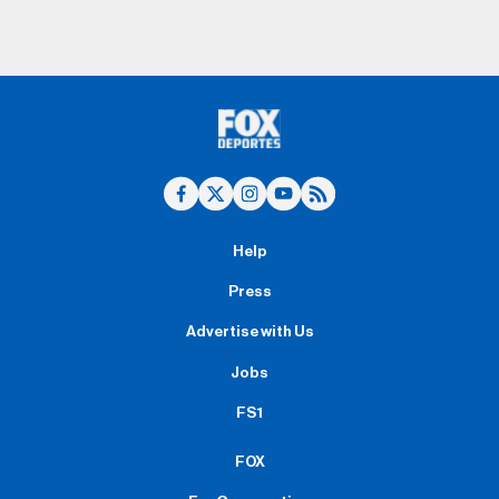
Help
Press
Advertise with Us
Jobs
FS1
FOX