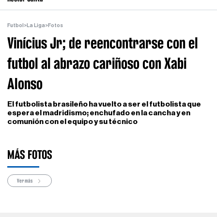
Futbol
>
La Liga
>
Fotos
Vinícius Jr; de reencontrarse con el
futbol al abrazo cariñoso con Xabi
Alonso
El futbolista brasileño ha vuelto a ser el futbolista que
espera el madridismo; enchufado en la cancha y en
comunión con el equipo y su técnico
MÁS FOTOS
Ver más