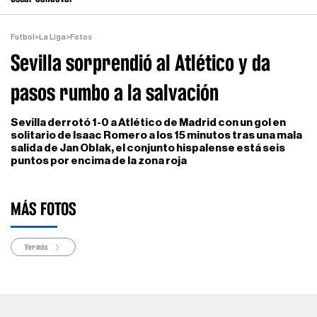
Futbol
>
La Liga
>
Fotos
Sevilla sorprendió al Atlético y da
pasos rumbo a la salvación
Sevilla derrotó 1-0 a Atlético de Madrid con un gol en
solitario de Isaac Romero a los 15 minutos tras una mala
salida de Jan Oblak, el conjunto hispalense está seis
puntos por encima de la zona roja
MÁS FOTOS
Ver más