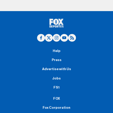
Help
Press
Advertise with Us
Jobs
FS1
FOX
Fox Corporation