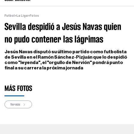
Futbol
>
La Liga
>
Fotos
Sevilla despidió a Jesús Navas quien
no pudo contener las lágrimas
Jesús Navas disputó su último partido como futbolista
de Sevilla en el Ramón Sánchez-Pizjuán que lo despidió
como "leyenda", el "orgullo de Nervión" pondrá punto
final a su carrera la próxima jornada
MÁS FOTOS
Ver más