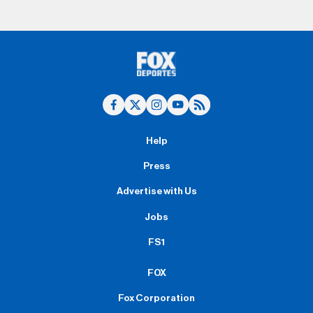
Help
Press
Advertise with Us
Jobs
FS1
FOX
Fox Corporation