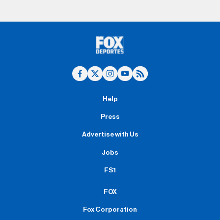
Help
Press
Advertise with Us
Jobs
FS1
FOX
Fox Corporation