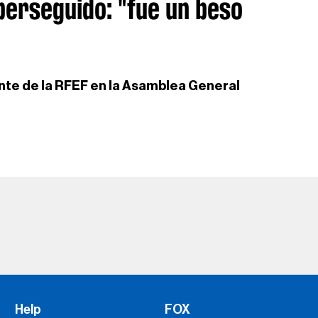
 perseguido: "fue un beso
ente de la RFEF en la Asamblea General
Help
FOX