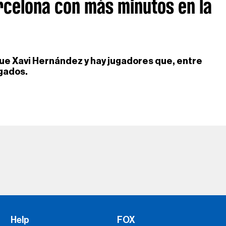
rcelona con más minutos en la
que Xavi Hernández y hay jugadores que, entre
ugados.
Help
FOX