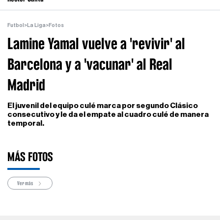
Futbol
>
La Liga
>
Fotos
Lamine Yamal vuelve a 'revivir' al
Barcelona y a 'vacunar' al Real
Madrid
El juvenil del equipo culé marca por segundo Clásico
consecutivo y le da el empate al cuadro culé de manera
temporal.
MÁS FOTOS
Ver más