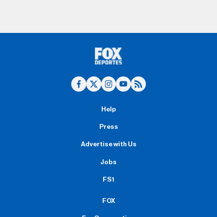
Help
Press
Advertise with Us
Jobs
FS1
FOX