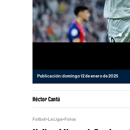
Publicación:
domingo 12 de enero de 2025
Héctor Cantú
Futbol
>
La Liga
>
Fotos