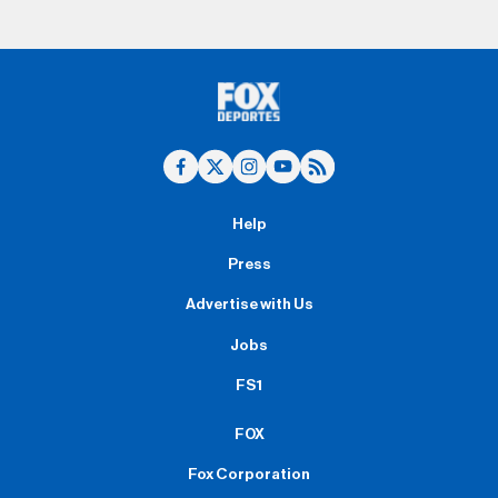
Help
Press
Advertise with Us
Jobs
FS1
FOX
Fox Corporation