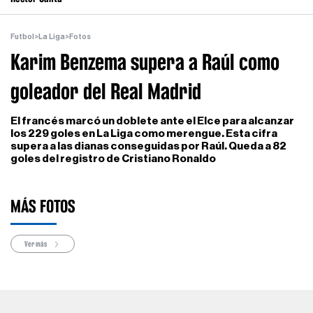
Futbol
>
La Liga
>
Fotos
Karim Benzema supera a Raúl como
goleador del Real Madrid
El francés marcó un doblete ante el Elce para alcanzar
los 229 goles en La Liga como merengue. Esta cifra
supera a las dianas conseguidas por Raúl. Queda a 82
goles del registro de Cristiano Ronaldo
MÁS FOTOS
Ver más