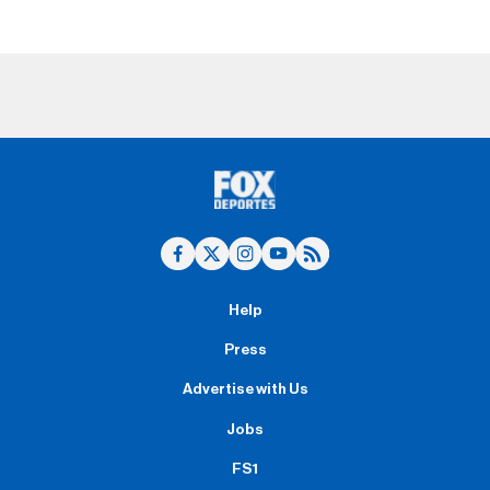
Help
Press
Advertise with Us
Jobs
FS1