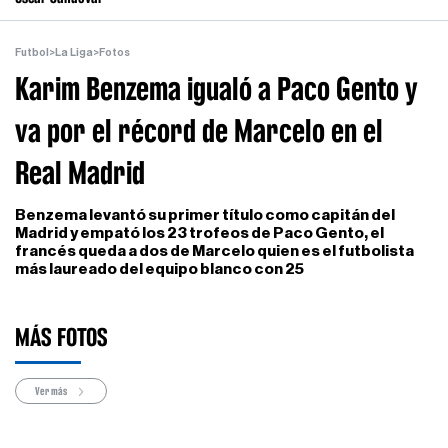
Futbol
>
La Liga
>
Fotos
Karim Benzema igualó a Paco Gento y
va por el récord de Marcelo en el
Real Madrid
Benzema levantó su primer título como capitán del
Madrid y empató los 23 trofeos de Paco Gento, el
francés queda a dos de Marcelo quien es el futbolista
más laureado del equipo blanco con 25
MÁS FOTOS
Ver más