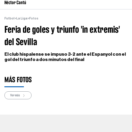
Héctor Cantú
Futbol
>
La Liga
>
Fotos
Feria de goles y triunfo 'in extremis'
del Sevilla
El club hispalense se impuso 3-2 ante el Espanyol con el
gol del triunfo a dos minutos del final
MÁS FOTOS
Ver más