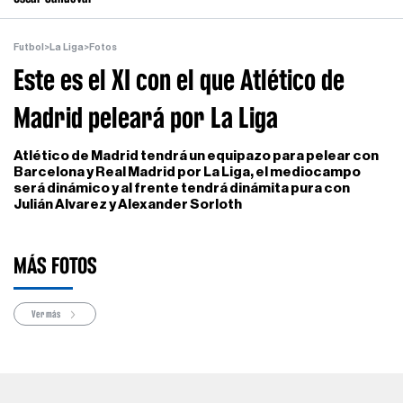
Futbol
>
La Liga
>
Fotos
Este es el XI con el que Atlético de
Madrid peleará por La Liga
Atlético de Madrid tendrá un equipazo para pelear con
Barcelona y Real Madrid por La Liga, el mediocampo
será dinámico y al frente tendrá dinámita pura con
Julián Alvarez y Alexander Sorloth
MÁS FOTOS
Ver más