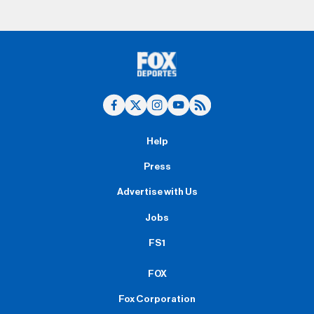
Help
Press
Advertise with Us
Jobs
FS1
FOX
Fox Corporation