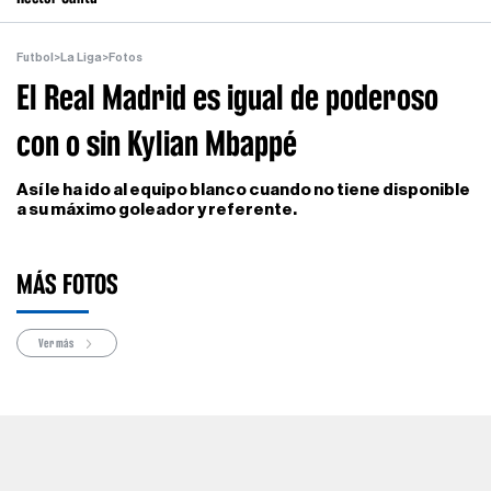
Futbol
>
La Liga
>
Fotos
El Real Madrid es igual de poderoso
con o sin Kylian Mbappé
Así le ha ido al equipo blanco cuando no tiene disponible
a su máximo goleador y referente.
MÁS FOTOS
Ver más