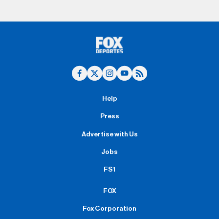
Help
Press
Advertise with Us
Jobs
FS1
FOX
Fox Corporation