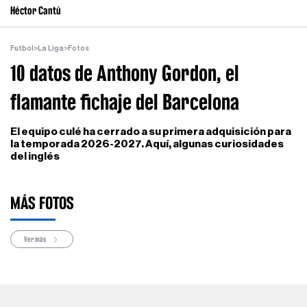
Héctor Cantú
Futbol
>
La Liga
>
Fotos
10 datos de Anthony Gordon, el
flamante fichaje del Barcelona
El equipo culé ha cerrado a su primera adquisición para
la temporada 2026-2027. Aquí, algunas curiosidades
del inglés
MÁS FOTOS
Ver más