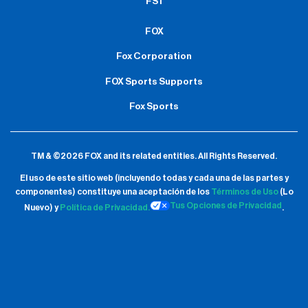
FS1
FOX
Fox Corporation
FOX Sports Supports
Fox Sports
TM & ©2026 FOX and its related entities.
All Rights Reserved.
El uso de este sitio web (incluyendo todas y cada una de las partes y
componentes) constituye una aceptación de
los
Términos de Uso
(Lo
Tus Opciones de Privacidad
Nuevo) y
Política de Privacidad.
.