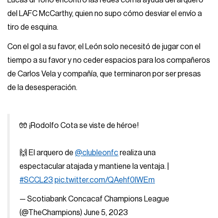
Lucas di Yorio encontró las redes con la ayuda del arquero
del LAFC McCarthy, quien no supo cómo desviar el envío a
tiro de esquina.
Con el gol a su favor, el León solo necesitó de jugar con el
tiempo a su favor y no ceder espacios para los compañeros
de Carlos Vela y compañía, que terminaron por ser presas
de la desesperación.
🧤 ¡Rodolfo Cota se viste de héroe!
🙌 El arquero de
@clubleonfc
realiza una
espectacular atajada y mantiene la ventaja. |
#SCCL23
pic.twitter.com/QAehf0IWEm
— Scotiabank Concacaf Champions League
(@TheChampions)
June 5, 2023