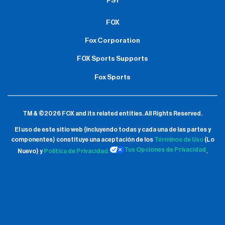
FS1
FOX
Fox Corporation
FOX Sports Supports
Fox Sports
TM & ©2026 FOX and its related entities.
All Rights Reserved.
El uso de este sitio web (incluyendo todas y cada una de las partes y
componentes) constituye una aceptación de
los
Términos de Uso
(Lo
Tus Opciones de Privacidad
Nuevo) y
Política de Privacidad.
.