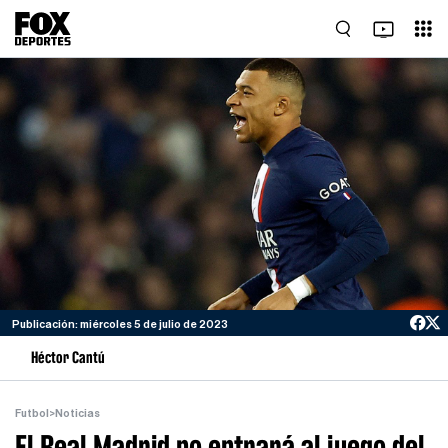
Publicación: miércoles 5 de julio de 2023
Héctor Cantú
Futbol
>
Noticias
El Real Madrid no entrará al juego del