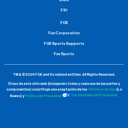
FS1
FOX
Fox Corporation
FOX Sports Supports
Fox Sports
TM & ©2026 FOX and its related entities.
All Rights Reserved.
El uso de este sitio web (incluyendo todas y cada una de las partes y
componentes) constituye una aceptación de
los
Términos de Uso
(Lo
Tus Opciones de Privacidad
Nuevo) y
Política de Privacidad.
.