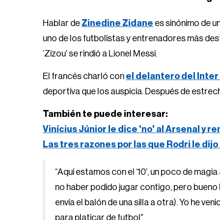
Hablar de
Zinedine Zidane
es sinónimo de un
uno de los futbolistas y entrenadores más des
‘Zizou’ se rindió a Lionel Messi.
El francés charló con
el delantero del Inte
deportiva que los auspicia. Después de estre
También te puede interesar:
Vinícius Júnior le dice 'no' al Arsenal y 
Las tres razones por las que Rodri le dijo
“Aquí estamos con el ‘10’, un poco de magia 
no haber podido jugar contigo, pero bueno 
envía el balón de una silla a otra). Yo he ven
para platicar de futbol”.