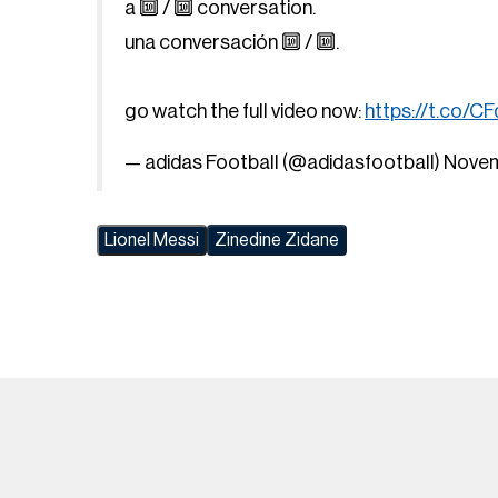
a 🔟 / 🔟 conversation.
una conversación 🔟 / 🔟.
go watch the full video now:
https://t.co/
— adidas Football (@adidasfootball)
Novem
Lionel Messi
Zinedine Zidane