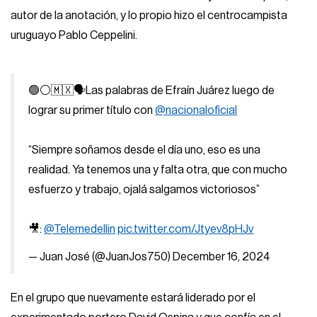
autor de la anotación, y lo propio hizo el centrocampista
uruguayo Pablo Ceppelini.
🟢⚪️🇲🇽🗣️Las palabras de Efraín Juárez luego de
lograr su primer título con
@nacionaloficial
“Siempre soñamos desde el día uno, eso es una
realidad. Ya tenemos una y falta otra, que con mucho
esfuerzo y trabajo, ojalá salgamos victoriosos”
🎥:
@Telemedellin
pic.twitter.com/Jtyev8pHJv
— Juan José (@JuanJos750)
December 16, 2024
En el grupo que nuevamente estará liderado por el