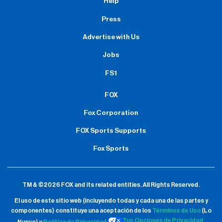
Help
Press
Advertise with Us
Jobs
FS1
FOX
Fox Corporation
FOX Sports Supports
Fox Sports
TM & ©2026 FOX and its related entities.
All Rights Reserved.
El uso de este sitio web (incluyendo todas y cada una de las partes y
componentes) constituye una aceptación de
los
Términos de Uso
(Lo
Tus Opciones de Privacidad
Nuevo) y
Política de Privacidad.
.