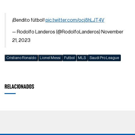
¡Bendito fútbol!
pic.twitter.com/ocj8hLJT4V
— Rodolfo Landeros (@RodolfoLanderos)
November
21, 2023
Cristiano Ronaldo
Lionel Messi
Futbol
MLS
Saudi Pro League
RELACIONADOS