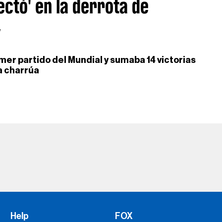
ectó' en la derrota de
y
imer partido del Mundial y sumaba 14 victorias
a charrúa
Help
FOX