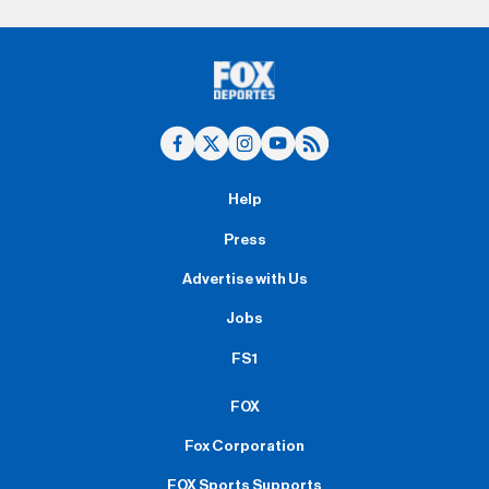
Help
Press
Advertise with Us
Jobs
FS1
FOX
Fox Corporation
FOX Sports Supports