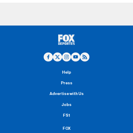
Help
Press
Advertise with Us
Jobs
FS1
FOX