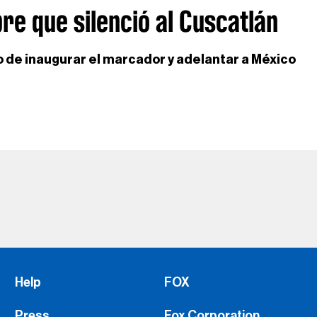
e que silenció al Cuscatlán
 de inaugurar el marcador y adelantar a México
Help
FOX
Press
Fox Corporation