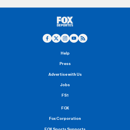
Help
Press
Advertise with Us
Jobs
FS1
FOX
Fox Corporation
FOX Sports Supports