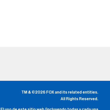
TM & ©2026 FOX and its related entities.
All Rights Reserved.
El uso de este sitio web (incluyendo todas y cada una